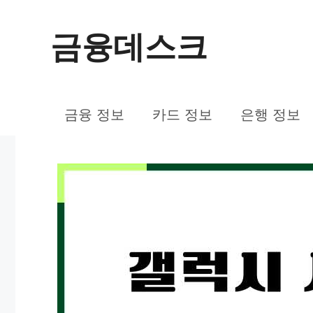
컨
금융데스크
텐
츠
로
금융 정보
카드 정보
은행 정보
건
너
뛰
기