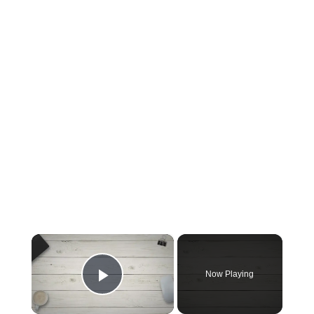
×
Now Playing
Play Video