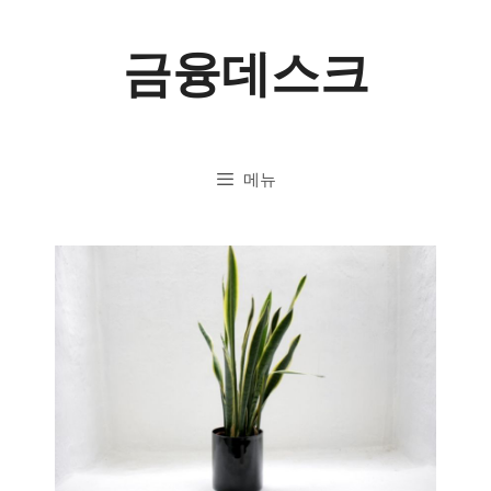
컨
금융데스크
텐
츠
로
메뉴
건
너
뛰
기