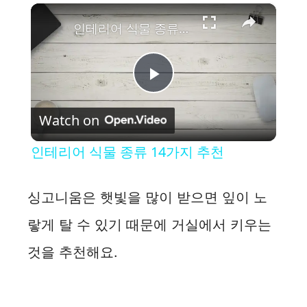
×
인테리어 식물 종류 14가지 추천
P
Watch on
l
인테리어 식물 종류 14가지 추천
a
싱고니움은 햇빛을 많이 받으면 잎이 노
y
랗게 탈 수 있기 때문에 거실에서 키우는
것을 추천해요.
V
i