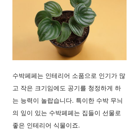
d
e
o
수박페페는 인테리어 소품으로 인기가 많
고 작은 크기임에도 공기를 청정하게 하
는 능력이 놀랍습니다. 특이한 수박 무늬
의 잎이 있는 수박페페는 집들이 선물로
좋은 인테리어 식물이죠.