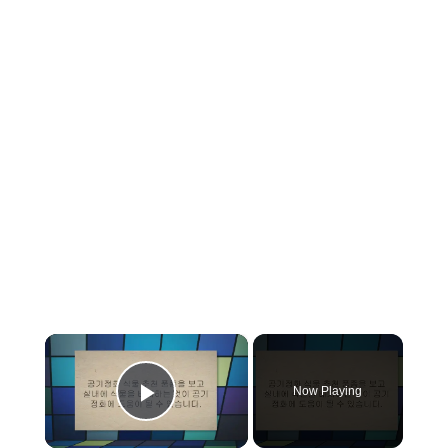
×
Now Playing
Play Video