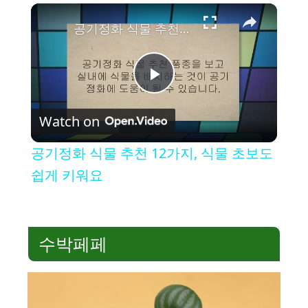
×
공기정화 식물 추천 12가지, 식물 초보도 쉽게 키워요
P
Watch on
l
공기정화 식물 추천 12가지, 식물 초보도
a
쉽게 키워요
y
수박페페
V
i