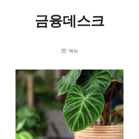
컨
금융데스크
텐
츠
로
메뉴
건
너
뛰
기