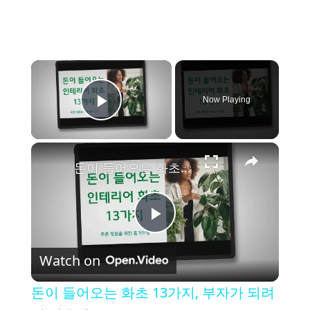
×
Now Playing
Play Video
×
돈이 들어오는 화초 13가지, 부자가 되려면 키우세요!
P
Watch on
l
돈이 들어오는 화초 13가지, 부자가 되려