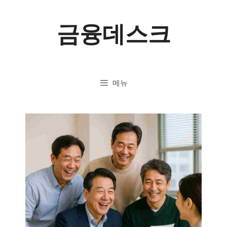
컨
금융데스크
텐
츠
로
메뉴
건
너
뛰
기