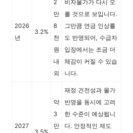
2
비자물가가 다시 오
만
를 것으로 보입니다.
2026
8
그만큼 연금 인상률
3.2%
년
천
도 반영되어, 수급자
원
입장에서는 조금 더
내
체감이 커질 수 있습
외
니다.
재정 건전성과 물가
약
반영을 동시에 고려
3
한 수준이 예상됩니
2027
만
다. 안정적인 제도
3.5%