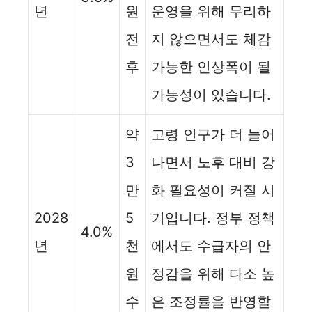
년
원
운영을 위해 무리하
전
지 않으면서도 체감
후
가능한 인상폭이 될
가능성이 있습니다.
약
고령 인구가 더 늘어
3
나면서 노후 대비 강
만
화 필요성이 커질 시
2028
5
기입니다. 정부 정책
4.0%
년
천
에서도 수급자의 안
원
정감을 위해 다소 높
수
은 조정률을 반영할