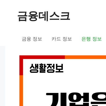
컨
금융데스크
텐
츠
로
금융 정보
카드 정보
은행 정보
건
너
뛰
기