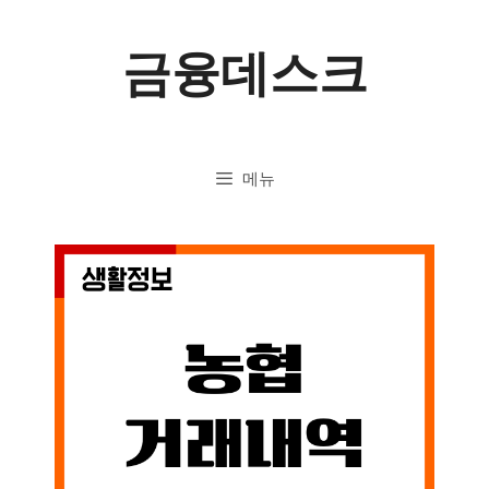
컨
금융데스크
텐
츠
로
메뉴
건
너
뛰
기