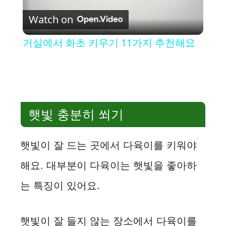
Watch on
l
거실에서 화초 키우기 11가지 추천해요
a
y
햇빛 충분히 쐬기
V
햇빛이 잘 드는 곳에서 다육이를 키워야
i
해요. 대부분이 다육이는 햇빛을 좋아하
d
는 특징이 있어요.
e
햇빛이 잘 들지 않는 장소에서 다육이를