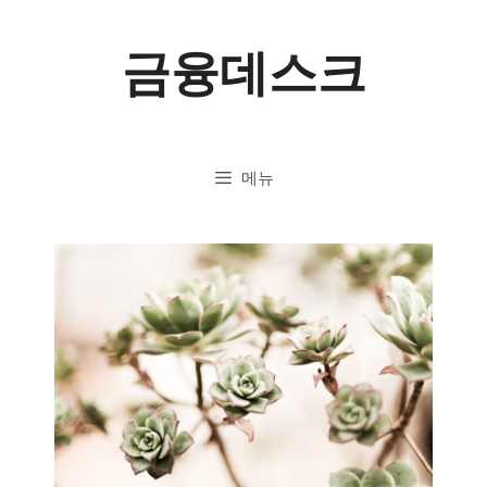
컨
금융데스크
텐
츠
로
메뉴
건
너
뛰
기