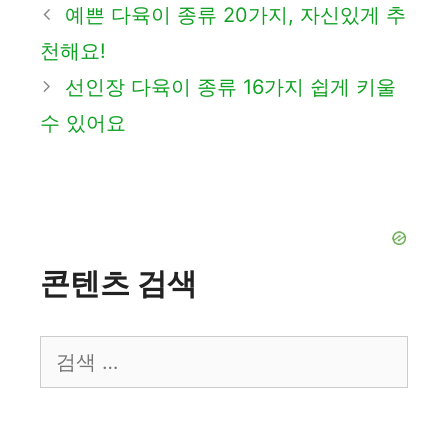
테
예쁜 다육이 종류 20가지, 자신있게 추
고
천해요!
리
선인장 다육이 종류 16가지 쉽게 키울
수 있어요
콘텐츠 검색
검
색: