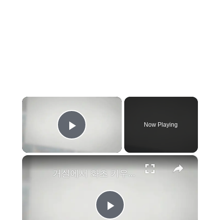
×
Now Playing
Play Video
×
거실에서 화초 키우기 11가지 추천해요
P