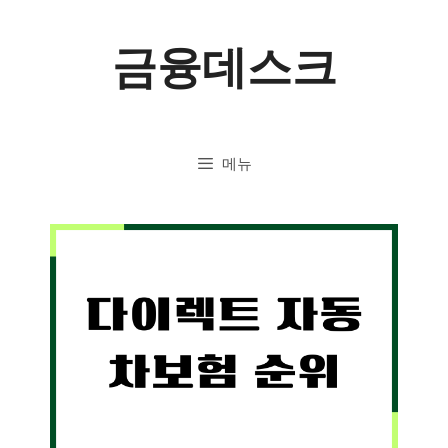
컨
금융데스크
텐
츠
로
메뉴
건
너
뛰
기