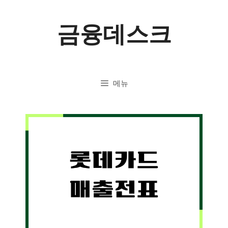
컨
금융데스크
텐
츠
로
메뉴
건
너
뛰
기