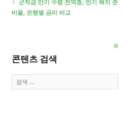
군적금 만기 수령 전역증, 만기 해지 준
비물, 은행별 금리 비교
콘텐츠 검색
검
색: