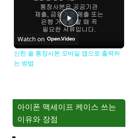
P
Watch on
l
신한 쏠 통장사본 모바일 앱으로 출력하
a
는 방법
y
V
아이폰 맥세이프 케이스 쓰는
i
이유와 장점
d