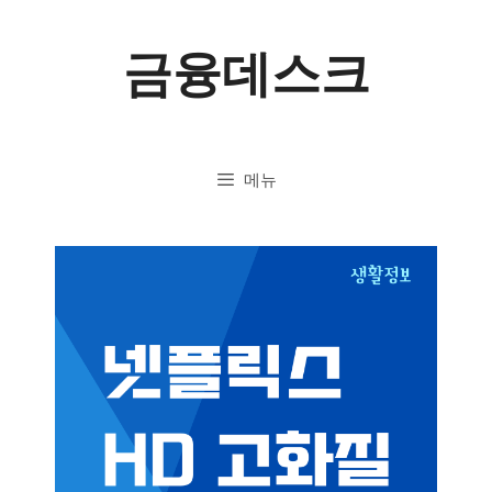
컨
금융데스크
텐
츠
로
메뉴
건
너
뛰
기