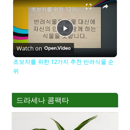
×
초보자를 위한 12가지 추천 반려식물 순위
P
Watch on
l
초보자를 위한 12가지 추천 반려식물 순
a
위
y
드라세나 콤팩타
V
i