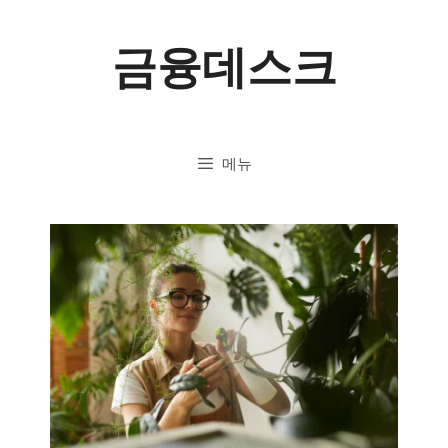
컨
금융데스크
텐
츠
로
메뉴
건
너
뛰
기