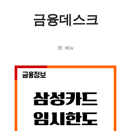
컨
금융데스크
텐
츠
로
메뉴
건
너
뛰
기