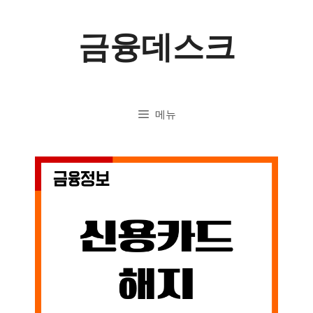
컨
금융데스크
텐
츠
로
메뉴
건
너
뛰
기