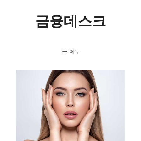
컨
금융데스크
텐
츠
로
메뉴
건
너
뛰
기