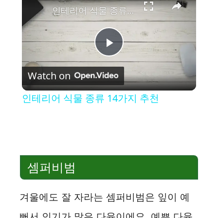
인테리어 식물 종류 14가지 추천
P
Watch on
l
인테리어 식물 종류 14가지 추천
a
y
셈퍼비범
V
겨울에도 잘 자라는 셈퍼비범은 잎이 예
i
뻐서 인기가 많은 다육이에요. 예쁜 다육