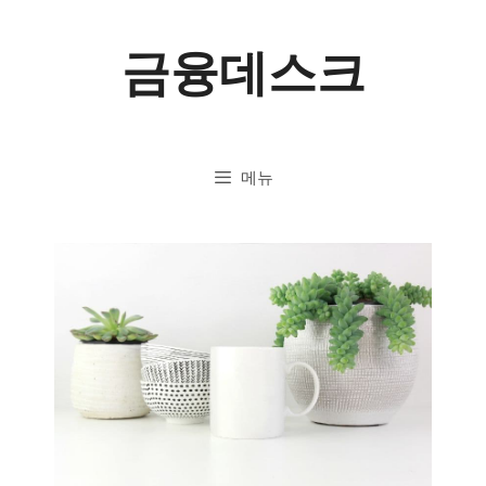
컨
금융데스크
텐
츠
로
메뉴
건
너
뛰
기