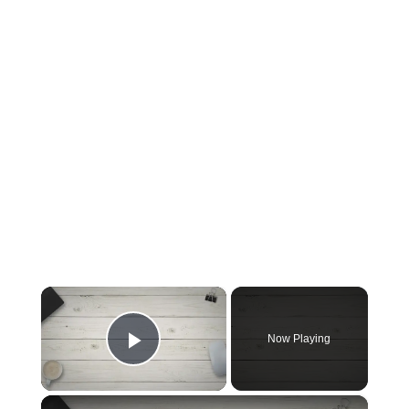
×
Now Playing
Play Video
×