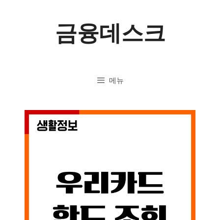
컨
금융데스크
텐
츠
로
메뉴
건
너
뛰
기