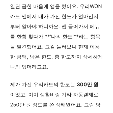
i
일단 급한 마음에 앱을 켰어요. 우리WON
d
카드 앱에서 내가 가진 한도가 얼마인지
부터 알아야 하니까요. 앱 들어가서 메뉴
e
를 한참 찾다가 **‘나의 한도’**라는 항목
o
을 발견했어요. 그걸 눌러보니 현재 이용
한 금액, 남은 한도, 총 한도까지 상세하게
나와 있더라고요.
제가 가진 우리카드의 한도는
300만 원
이었고, 이미 생활비랑 기타 자동결제로
250만 원 정도를 쓴 상태였어요. 그럼 당