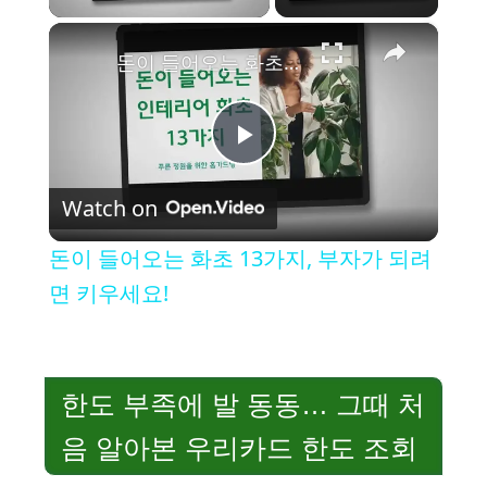
×
돈이 들어오는 화초 13가지, 부자가 되려면 키우세요!
P
Watch on
l
돈이 들어오는 화초 13가지, 부자가 되려
a
면 키우세요!
y
한도 부족에 발 동동… 그때 처
V
음 알아본 우리카드 한도 조회