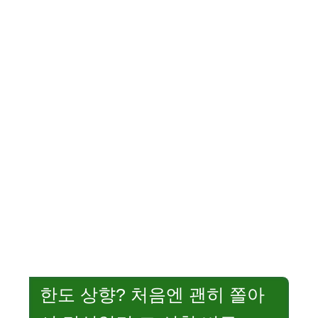
한도 상향? 처음엔 괜히 쫄아