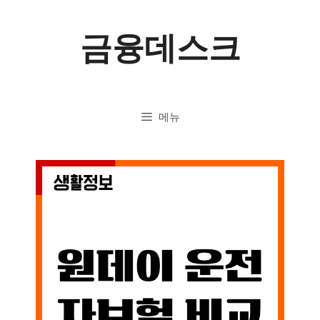
컨
금융데스크
텐
츠
로
메뉴
건
너
뛰
기