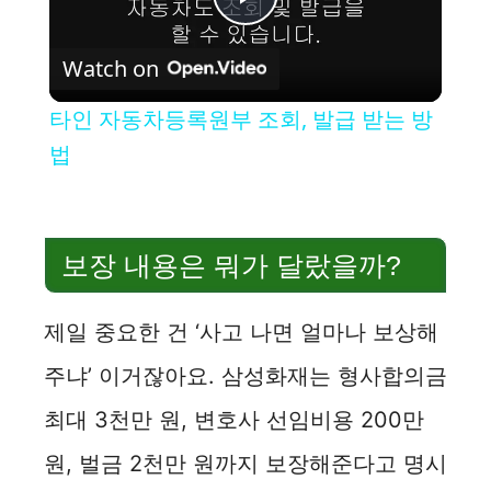
P
Watch on
l
타인 자동차등록원부 조회, 발급 받는 방
a
법
y
보장 내용은 뭐가 달랐을까?
V
제일 중요한 건 ‘사고 나면 얼마나 보상해
i
주냐’ 이거잖아요. 삼성화재는 형사합의금
d
최대 3천만 원, 변호사 선임비용 200만
원, 벌금 2천만 원까지 보장해준다고 명시
e