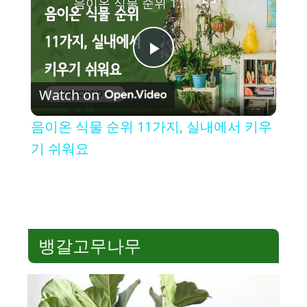
음이온 식물 순위 11가지, 실내에서 키우기 쉬워요
P
Watch on
l
음이온 식물 순위 11가지, 실내에서 키우
a
기 쉬워요
y
V
뱅갈고무나무
i