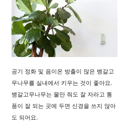
d
e
o
공기 정화 및 음이온 방출이 많은 뱅갈고
무나무를 실내에서 키우는 것이 좋아요.
뱅갈고무나무는 물만 줘도 잘 자라고 통
풍이 잘 되는 곳에 두면 신경을 쓰지 않아
도 되어요.