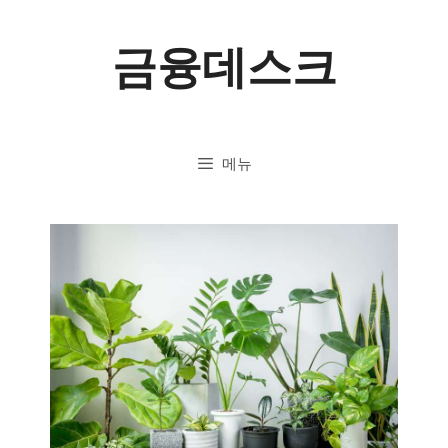
컨
금융데스크
텐
츠
로
메뉴
건
너
뛰
기