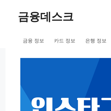
컨
금융데스크
텐
츠
로
금융 정보
카드 정보
은행 정보
건
너
뛰
기