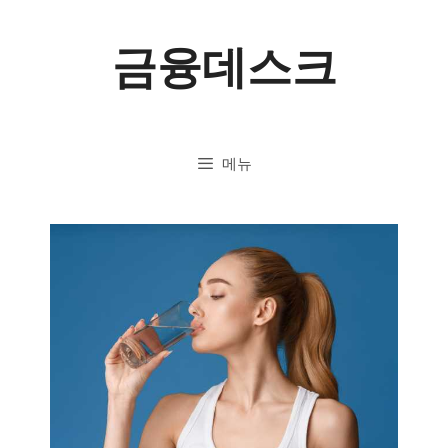
컨
금융데스크
텐
츠
로
메뉴
건
너
뛰
기