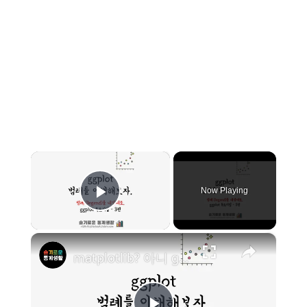
×
Now Playing
Play Video
×
matplotlib? 아니 ggplot이지! 그래프 범례 (legend)와 축(axis) 편집 - ggplot 튜토리얼 3편