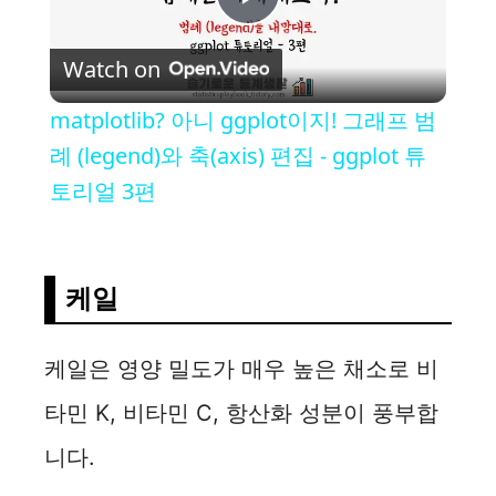
P
Watch on
l
matplotlib? 아니 ggplot이지! 그래프 범
a
례 (legend)와 축(axis) 편집 - ggplot 튜
토리얼 3편
y
V
케일
i
케일은 영양 밀도가 매우 높은 채소로 비
타민 K, 비타민 C, 항산화 성분이 풍부합
d
니다.
e