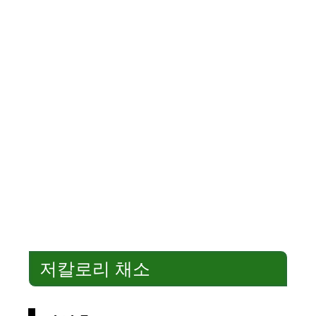
저칼로리 채소