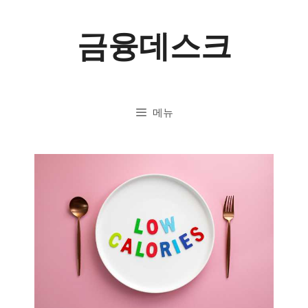
컨
금융데스크
텐
츠
로
메뉴
건
너
뛰
기