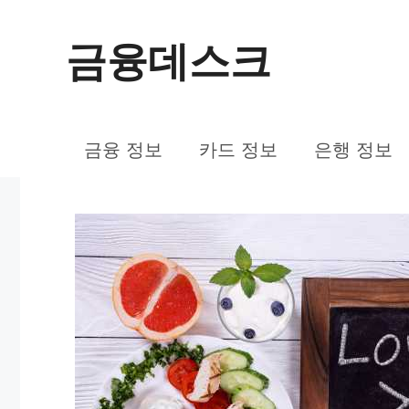
컨
금융데스크
텐
츠
로
금융 정보
카드 정보
은행 정보
건
너
뛰
기