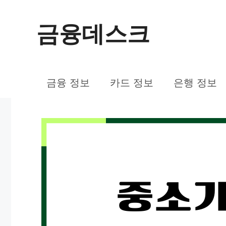
컨
금융데스크
텐
츠
로
금융 정보
카드 정보
은행 정보
건
너
뛰
기