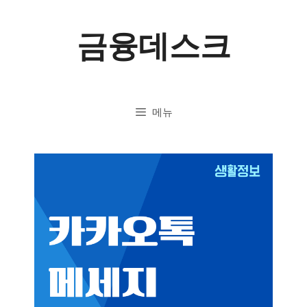
컨
금융데스크
텐
츠
로
메뉴
건
너
뛰
기