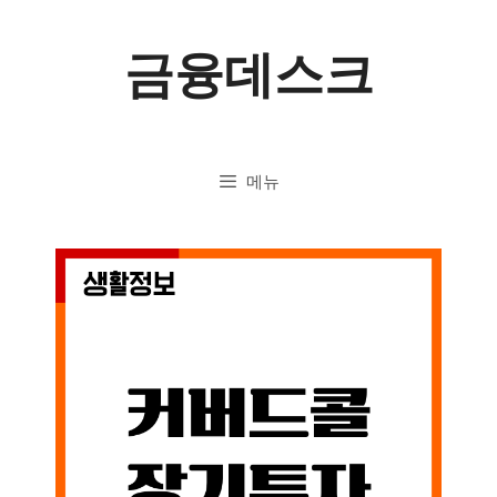
컨
금융데스크
텐
츠
로
메뉴
건
너
뛰
기