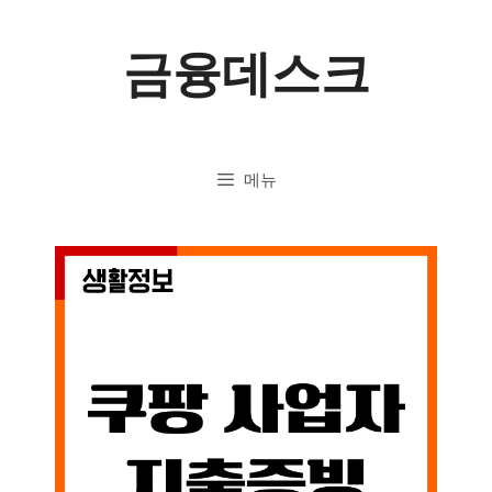
컨
금융데스크
텐
츠
로
메뉴
건
너
뛰
기