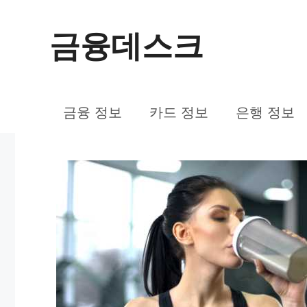
컨
금융데스크
텐
츠
로
금융 정보
카드 정보
은행 정보
건
너
뛰
기