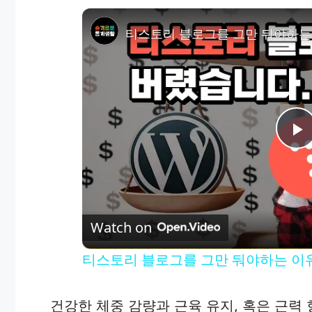
P
l
Watch on
a
티스토리 블로그를 그만 둬야하는 이유 
y
건강한 체중 감량과 근육 유지, 혹은 근력