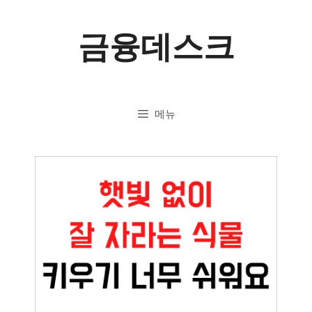
컨
금융데스크
텐
츠
로
메뉴
건
너
뛰
기