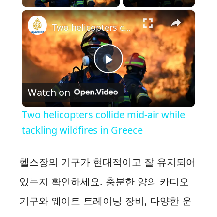
×
Two helicopters collide mid-air while tackling wildfires in Greece
P
Watch on
l
Two helicopters collide mid-air while
a
tackling wildfires in Greece
y
헬스장의 기구가 현대적이고 잘 유지되어
있는지 확인하세요. 충분한 양의 카디오
V
기구와 웨이트 트레이닝 장비, 다양한 운