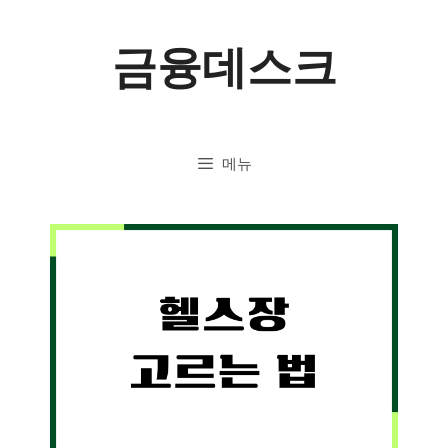
컨
금융데스크
텐
츠
로
메뉴
건
너
뛰
기