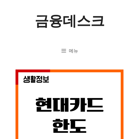
컨
금융데스크
텐
츠
로
메뉴
건
너
뛰
기