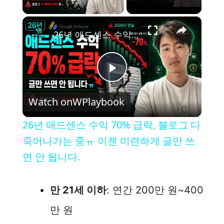
Play Video
×
26년 애드센스 수익 70% 급락, 블로그 다 죽어나가는 중ㅠ 이젠 미련하게 글만 쓰면 안 됩니다.
P
Watch on
WPlaybook
l
26년 애드센스 수익 70% 급락, 블로그 다
a
죽어나가는 중ㅠ 이젠 미련하게 글만 쓰
면 안 됩니다.
y
만 21세 이하
: 연간 200만 원~400
V
만 원