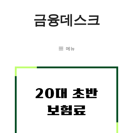
컨
금융데스크
텐
츠
로
메뉴
건
너
뛰
기