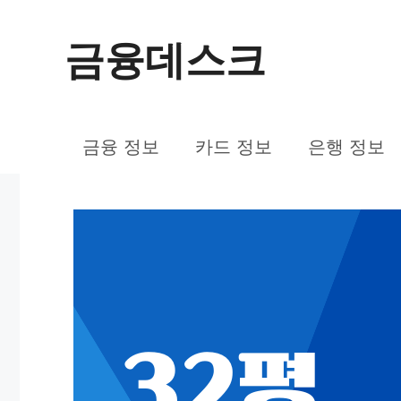
컨
금융데스크
텐
츠
로
금융 정보
카드 정보
은행 정보
건
너
뛰
기