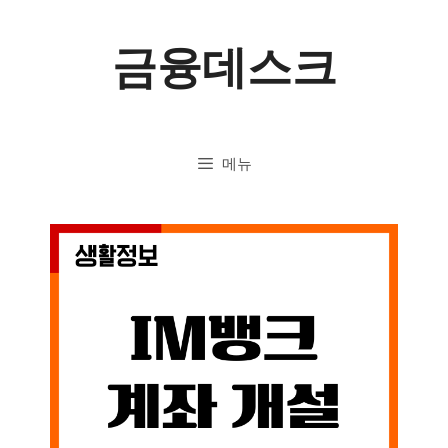
컨
금융데스크
텐
츠
로
메뉴
건
너
뛰
기