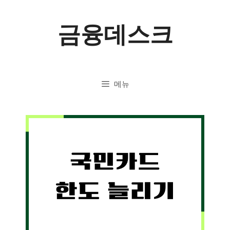
컨
금융데스크
텐
츠
로
메뉴
건
너
뛰
기