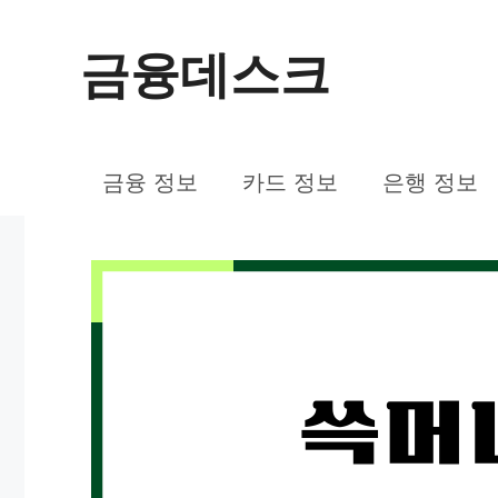
컨
금융데스크
텐
츠
로
금융 정보
카드 정보
은행 정보
건
너
뛰
기